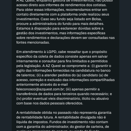
A AZ Quest, enquanto gestora de investimentos, não possui
acesso direto aos informes de rendimentos dos cotistas.
Para obter essas informações, recomendamos entrar em
contato diretamente com a plataforma onde realizou seus
investimentos. Caso seu fundo seja listado em Bolsa,
procure a administradora do fundo para mais detalhes.
Estamos à disposição para esclarecer dúvidas sobre a
gestão dos investimentos, mas informações específicas
sobre rendimentos e declarações devem ser consultadas nas
fontes mencionadas.
Em atendimento à LGPD, cabe ressaltar que o propósito
específico da coleta de dados consiste apenas em salvar
internamente e consultar para fins limitados e permitidos
pela legislação. A AZ Quest se compromete a: (i) garantir o
sigilo das informações fornecidas na candidatura no banco
de talentos; (ii) a atender pedidos do (a) candidato (a) de
acesso, correção e exclusão das informações compartilhadas
anteriormente através do e-mail
faleconosco@azquest.com.br; (iii) apenas permitir a
transferência de dados para terceiros quando necessário; e
(iv) proibir eventual víeis discriminatório, ilícito ou abusivo
com base nos dados pessoais oferecidos.
A rentabilidade obtida no passado não representa garantia
de rentabilidade futura. A rentabilidade divulgada não é
líquida de impostos. Fundos de investimento não contam
com a garantia do administrador, do gestor de carteira, de