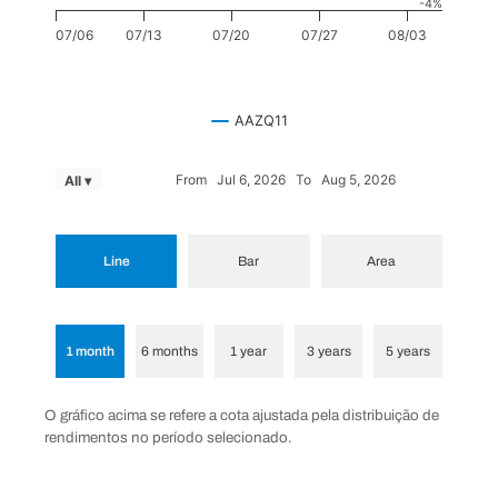
-4%
07/06
07/13
07/20
07/27
08/03
AAZQ11
From
Jul 6, 2026
To
Aug 5, 2026
All ▾
O gráfico acima se refere a cota ajustada pela distribuição de
rendimentos no período selecionado.