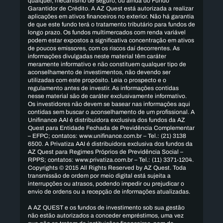
qualquer, mecanismo de seguro, ou ainda do Fundo
Garantidor de Crédito. A AZ Quest está autorizada a realizar
aplicações em ativos financeiros no exterior. Não há garantia
de que este fundo terá o tratamento tributário para fundos de
longo prazo. Os fundos multimercados com renda variável
podem estar expostos a significativa concentração em ativos
de poucos emissores, com os riscos daí decorrentes. As
informações divulgadas neste material têm caráter
meramente informativo e não constituem qualquer tipo de
aconselhamento de investimentos, não devendo ser
utilizadas com este propósito. Leia o prospecto e o
regulamento antes de investir. As informações contidas
nesse material são de caráter exclusivamente informativo.
Os investidores não devem se basear nas informações aqui
contidas sem buscar o aconselhamento de um profissional. A
Unifinance AAI é distribuidora exclusiva dos fundos da AZ
Quest para Entidade Fechada de Previdência Complementar
– EFPC; contatos: www.unifinance.com.br – Tel.: (21) 3138
6500. A Privatiza AAI é distribuidora exclusiva dos fundos da
AZ Quest para Regimes Próprios de Previdência Social –
RPPS; contatos: www.privatiza.com.br – Tel.: (11) 3371-1204.
Copyrights ©️ 2015 All Rights Reserved by AZ Quest. Toda
transmissão de ordem por meio digital está sujeita a
interrupções ou atrasos, podendo impedir ou prejudicar o
envio de ordens ou a recepção de informações atualizadas.
A AZ QUEST e os fundos de investimento sob sua gestão
não estão autorizados a conceder empréstimos, uma vez