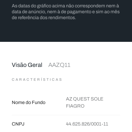
As datas do gráfico acima não correspondem nem à
data de anúncio, nem à de pagamento e sim ao mês
de referência dos rendimentos.
Visão Geral
AAZQ11
CARACTERÍSTICAS
AZ QUEST SOLE
Nome do Fundo
FIAGRO
CNPJ
44.625.826/0001-11