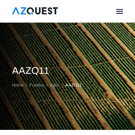
AAZQ11
Home
Fundos
Agro
AAZQ11