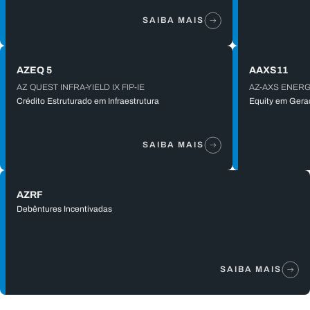
SAIBA MAIS
AZEQ 5
AAXS11
AZ QUEST INFRA-YIELD IX FIP-IE
AZ-AXS ENERGI
Crédito Estruturado em Infraestrutura
Equity em Geraç
SAIBA MAIS
AZRF
Debêntures Incentivadas
SAIBA MAIS