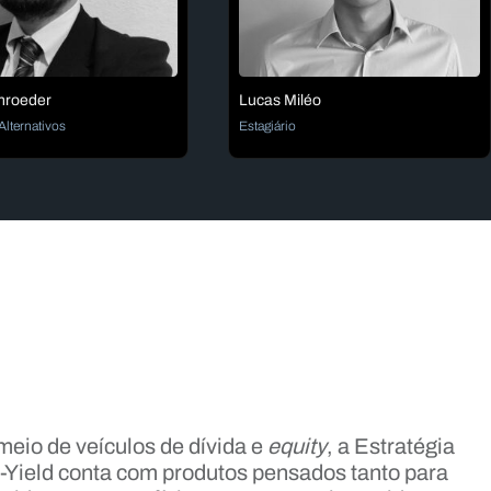
chroeder
Lucas Miléo
lternativos
Estagiário
meio de veículos de dívida e
equity
, a Estratégia
a-Yield conta com produtos pensados tanto para