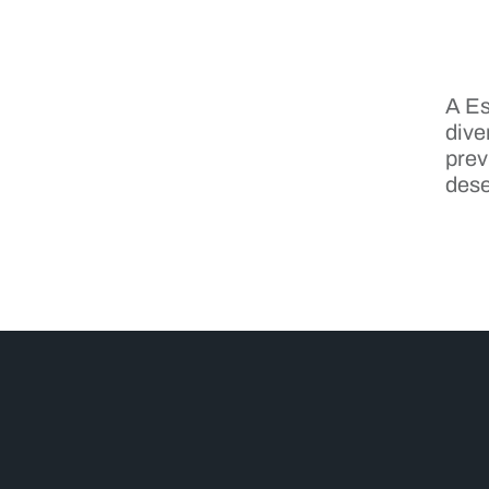
A Es
dive
prev
dese