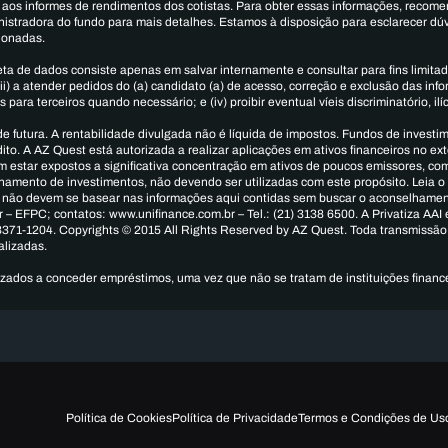
 aos informes de rendimentos dos cotistas. Para obter essas informações, recom
nistradora do fundo para mais detalhes. Estamos à disposição para esclarecer dú
ionadas.
a de dados consiste apenas em salvar internamente e consultar para fins limitado
(ii) a atender pedidos do (a) candidato (a) de acesso, correção e exclusão das in
 para terceiros quando necessário; e (iv) proibir eventual víeis discriminatório, i
e futura. A rentabilidade divulgada não é líquida de impostos. Fundos de investi
. A AZ Quest está autorizada a realizar aplicações em ativos financeiros no exter
estar expostos a significativa concentração em ativos de poucos emissores, com 
amento de investimentos, não devendo ser utilizadas com este propósito. Leia o 
s não devem se basear nas informações aqui contidas sem buscar o aconselhamento
EFPC; contatos: www.unifinance.com.br – Tel.: (21) 3138 6500. A Privatiza AAI 
 3371-1204. Copyrights ©️ 2015 All Rights Reserved by AZ Quest. Toda transmissão
alizadas.
zados a conceder empréstimos, uma vez que não se tratam de instituições financ
Política de Cookies
Política de Privacidade
Termos e Condições de Us