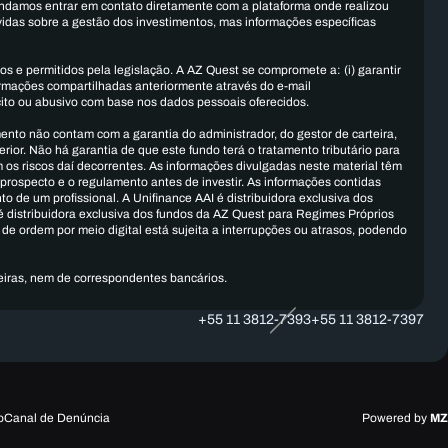
endamos entrar em contato diretamente com a plataforma onde realizou
vidas sobre a gestão dos investimentos, mas informações específicas
s e permitidos pela legislação. A AZ Quest se compromete a: (i) garantir
formações compartilhadas anteriormente através do e-mail
lícito ou abusivo com base nos dados pessoais oferecidos.
mento não contam com a garantia do administrador, do gestor de carteira,
ior. Não há garantia de que este fundo terá o tratamento tributário para
os riscos daí decorrentes. As informações divulgadas neste material têm
prospecto e o regulamento antes de investir. As informações contidas
 de um profissional. A Unifinance AAI é distribuidora exclusiva dos
é distribuidora exclusiva dos fundos da AZ Quest para Regimes Próprios
 de ordem por meio digital está sujeita a interrupções ou atrasos, podendo
eiras, nem de correspondentes bancários.
+55 11 3812-7393
+55 11 3812-7397
o
Canal de Denúncia
Powered by
MZ