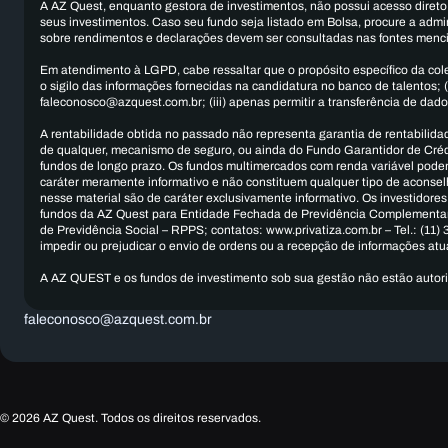
A AZ Quest, enquanto gestora de investimentos, não possui acesso direto
seus investimentos. Caso seu fundo seja listado em Bolsa, procure a admi
sobre rendimentos e declarações devem ser consultadas nas fontes menc
Em atendimento à LGPD, cabe ressaltar que o propósito específico da colet
o sigilo das informações fornecidas na candidatura no banco de talentos; 
faleconosco@azquest.com.br; (iii) apenas permitir a transferência de dados
A rentabilidade obtida no passado não representa garantia de rentabilidad
de qualquer, mecanismo de seguro, ou ainda do Fundo Garantidor de Crédito
fundos de longo prazo. Os fundos multimercados com renda variável podem 
caráter meramente informativo e não constituem qualquer tipo de aconselh
nesse material são de caráter exclusivamente informativo. Os investidore
fundos da AZ Quest para Entidade Fechada de Previdência Complementar – 
de Previdência Social – RPPS; contatos: www.privatiza.com.br – Tel.: (11)
impedir ou prejudicar o envio de ordens ou a recepção de informações atu
A AZ QUEST e os fundos de investimento sob sua gestão não estão autori
faleconosco@azquest.com.br
© 2026 AZ Quest. Todos os direitos reservados.