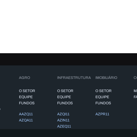
AGRO
INFRAESTRUTURA
IMOBILIÁRIO
C
O SETOR
O SETOR
O SETOR
M
EQUIPE
EQUIPE
EQUIPE
F
FUNDOS
FUNDOS
FUNDOS
O
AAZQ11
AZQI11
AZPR11
AZQA11
AZIN11
AZEQ11