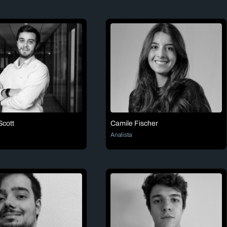
cott
Camile Fischer
Analista