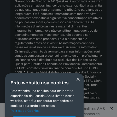
Garantidor de Crédito. A AZ Quest está autorizada a realizar
aplicações em ativos financeiros no exterior. Não há garantia
de que este fundo terá o tratamento tributário para fundos de
longo prazo. Os fundos multimercados com renda variável
podem estar expostos a significativa concentração em ativos
de poucos emissores, com os riscos daí decorrentes. As
informações divulgadas neste material têm caráter
meramente informativo e não constituem qualquer tipo de
aconselhamento de investimentos, não devendo ser
utilizadas com este propósito. Leia o prospecto e o
regulamento antes de investir. As informações contidas
nesse material são de caráter exclusivamente informativo.
Os investidores não devem se basear nas informações aqui
contidas sem buscar o aconselhamento de um profissional. A
Unifinance AAI é distribuidora exclusiva dos fundos da AZ
Quest para Entidade Fechada de Previdência Complementar
– EFPC; contatos: www.unifinance.com.br – Tel.: (21) 3138
6500. A Privatiza AAI é distribuidora exclusiva dos fundos da
×
AZ Quest para Regimes Próprios de Previdência Social –
RPPS; contatos: www.privatiza.com.br – Tel.: (11) 3371-1204.
Este website usa cookies
Copyrights ©️ 2015 All Rights Reserved by AZ Quest. Toda
transmissão de ordem por meio digital está sujeita a
Este website usa cookies para melhorar a
interrupções ou atrasos, podendo impedir ou prejudicar o
experiência do usuário. Ao utilizar o nosso
envio de ordens ou a recepção de informações atualizadas.
website, estará a concordar com todos os
cookies de acordo com nossa
A AZ QUEST e os fundos de investimento sob sua gestão
X
A AZ Quest informa que não envia e-mails ou SMS
não estão autorizados a conceder empréstimos, uma vez
Política de Cookies.
com ofertas de contas investimentos, contas de
que não se tratam de instituições financeiras, nem de