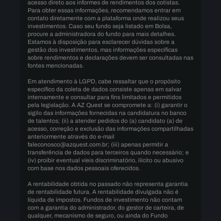
acesso direto aos informes de rendimentos dos cotistas.
Para obter essas informações, recomendamos entrar em
contato diretamente com a plataforma onde realizou seus
investimentos. Caso seu fundo seja listado em Bolsa,
procure a administradora do fundo para mais detalhes.
Estamos à disposição para esclarecer dúvidas sobre a
gestão dos investimentos, mas informações específicas
sobre rendimentos e declarações devem ser consultadas nas
fontes mencionadas.
Em atendimento à LGPD, cabe ressaltar que o propósito
específico da coleta de dados consiste apenas em salvar
internamente e consultar para fins limitados e permitidos
pela legislação. A AZ Quest se compromete a: (i) garantir o
sigilo das informações fornecidas na candidatura no banco
de talentos; (ii) a atender pedidos do (a) candidato (a) de
acesso, correção e exclusão das informações compartilhadas
anteriormente através do e-mail
faleconosco@azquest.com.br; (iii) apenas permitir a
transferência de dados para terceiros quando necessário; e
(iv) proibir eventual víeis discriminatório, ilícito ou abusivo
com base nos dados pessoais oferecidos.
A rentabilidade obtida no passado não representa garantia
de rentabilidade futura. A rentabilidade divulgada não é
líquida de impostos. Fundos de investimento não contam
com a garantia do administrador, do gestor de carteira, de
qualquer, mecanismo de seguro, ou ainda do Fundo