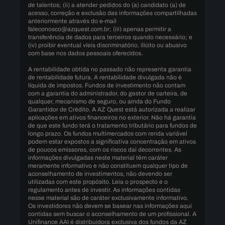
de talentos; (ii) a atender pedidos do (a) candidato (a) de
acesso, correção e exclusão das informações compartilhadas
anteriormente através do e-mail
faleconosco@azquest.com.br; (iii) apenas permitir a
transferência de dados para terceiros quando necessário; e
(iv) proibir eventual víeis discriminatório, ilícito ou abusivo
com base nos dados pessoais oferecidos.
A rentabilidade obtida no passado não representa garantia
de rentabilidade futura. A rentabilidade divulgada não é
líquida de impostos. Fundos de investimento não contam
com a garantia do administrador, do gestor de carteira, de
qualquer, mecanismo de seguro, ou ainda do Fundo
Garantidor de Crédito. A AZ Quest está autorizada a realizar
aplicações em ativos financeiros no exterior. Não há garantia
de que este fundo terá o tratamento tributário para fundos de
longo prazo. Os fundos multimercados com renda variável
podem estar expostos a significativa concentração em ativos
de poucos emissores, com os riscos daí decorrentes. As
informações divulgadas neste material têm caráter
meramente informativo e não constituem qualquer tipo de
aconselhamento de investimentos, não devendo ser
utilizadas com este propósito. Leia o prospecto e o
regulamento antes de investir. As informações contidas
nesse material são de caráter exclusivamente informativo.
Os investidores não devem se basear nas informações aqui
contidas sem buscar o aconselhamento de um profissional. A
Unifinance AAI é distribuidora exclusiva dos fundos da AZ