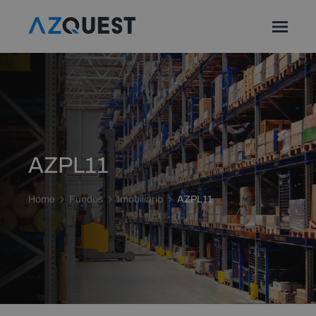
AZPL11
Home
Fundos
Imobiliário
AZPL11