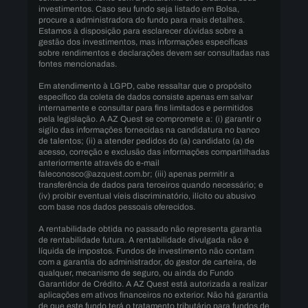
investimentos. Caso seu fundo seja listado em Bolsa,
procure a administradora do fundo para mais detalhes.
Estamos à disposição para esclarecer dúvidas sobre a
gestão dos investimentos, mas informações específicas
sobre rendimentos e declarações devem ser consultadas nas
fontes mencionadas.
Em atendimento à LGPD, cabe ressaltar que o propósito
específico da coleta de dados consiste apenas em salvar
internamente e consultar para fins limitados e permitidos
pela legislação. A AZ Quest se compromete a: (i) garantir o
sigilo das informações fornecidas na candidatura no banco
de talentos; (ii) a atender pedidos do (a) candidato (a) de
acesso, correção e exclusão das informações compartilhadas
anteriormente através do e-mail
faleconosco@azquest.com.br; (iii) apenas permitir a
transferência de dados para terceiros quando necessário; e
(iv) proibir eventual víeis discriminatório, ilícito ou abusivo
com base nos dados pessoais oferecidos.
A rentabilidade obtida no passado não representa garantia
de rentabilidade futura. A rentabilidade divulgada não é
líquida de impostos. Fundos de investimento não contam
com a garantia do administrador, do gestor de carteira, de
qualquer, mecanismo de seguro, ou ainda do Fundo
Garantidor de Crédito. A AZ Quest está autorizada a realizar
aplicações em ativos financeiros no exterior. Não há garantia
de que este fundo terá o tratamento tributário para fundos de