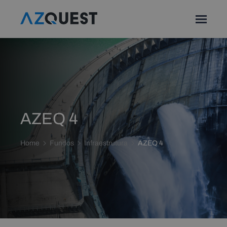
AZEQ 4
Home
Fundos
Infraestrutura
AZEQ 4