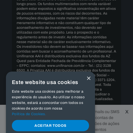
longo prazo. Os fundos multimercados com renda variável
podem estar expostos a significativa concentração em ativos
de poucos emissores, com os riscos daí decorrentes. As
informações divulgadas neste material têm caráter
meramente informativo e não constituem qualquer tipo de
aconselhamento de investimentos, não devendo ser
utilizadas com este propósito. Leia o prospecto e o
regulamento antes de investir. As informações contidas
nesse material são de caráter exclusivamente informativo.
Os investidores não devem se basear nas informações aqui
contidas sem buscar o aconselhamento de um profissional. A
Unifinance AAI é distribuidora exclusiva dos fundos da AZ
Quest para Entidade Fechada de Previdência Complementar
– EFPC; contatos: www.unifinance.com.br – Tel.: (21) 3138
6500. A Privatiza AAI é distribuidora exclusiva dos fundos da
×
AZ Quest para Regimes Próprios de Previdência Social –
RPPS; contatos: www.privatiza.com.br – Tel.: (11) 3371-1204.
Este website usa cookies
Copyrights ©️ 2015 All Rights Reserved by AZ Quest. Toda
transmissão de ordem por meio digital está sujeita a
Este website usa cookies para melhorar a
interrupções ou atrasos, podendo impedir ou prejudicar o
experiência do usuário. Ao utilizar o nosso
envio de ordens ou a recepção de informações atualizadas.
website, estará a concordar com todos os
cookies de acordo com nossa
A AZ QUEST e os fundos de investimento sob sua gestão
X
A AZ Quest informa que não envia e-mails ou SMS
não estão autorizados a conceder empréstimos, uma vez
Política de Cookies.
com ofertas de contas investimentos, contas de
que não se tratam de instituições financeiras, nem de
correspondentes bancários.
corretagem, análises ou recomendações de ações
ACEITAR TODOS
para investimento, ofertas de investimentos