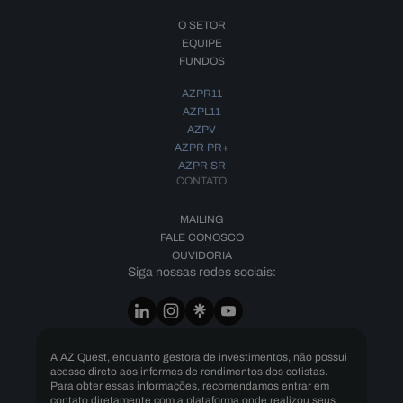
O SETOR
EQUIPE
FUNDOS
AZPR11
AZPL11
AZPV
AZPR PR+
AZPR SR
CONTATO
MAILING
FALE CONOSCO
OUVIDORIA
Siga nossas redes sociais:
A AZ Quest, enquanto gestora de investimentos, não possui
acesso direto aos informes de rendimentos dos cotistas.
Para obter essas informações, recomendamos entrar em
contato diretamente com a plataforma onde realizou seus