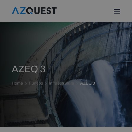
AZEQ 3
Home
Fundos
Infraestrutura
AZEQ 3