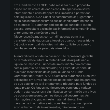
Em atendimento à LGPD, cabe ressaltar que o propósito
específico da coleta de dados consiste apenas em salvar
internamente e consultar para fins limitados e permitidos
pela legislação. A AZ Quest se compromete a: (i) garantir o
sigilo das informações fornecidas na candidatura no banco
de talentos; (ii) a atender pedidos do (a) candidato (a) de
acesso, correção e exclusão das informações compartilhadas
anteriormente através do e-mail
faleconosco@azquest.com.br; (iii) apenas permitir a
transferência de dados para terceiros quando necessário; e
(iv) proibir eventual víeis discriminatório, ilícito ou abusivo
com base nos dados pessoais oferecidos.
A rentabilidade obtida no passado não representa garantia
de rentabilidade futura. A rentabilidade divulgada não é
líquida de impostos. Fundos de investimento não contam
com a garantia do administrador, do gestor de carteira, de
qualquer, mecanismo de seguro, ou ainda do Fundo
Garantidor de Crédito. A AZ Quest está autorizada a realizar
aplicações em ativos financeiros no exterior. Não há garantia
de que este fundo terá o tratamento tributário para fundos de
longo prazo. Os fundos multimercados com renda variável
podem estar expostos a significativa concentração em ativos
de poucos emissores, com os riscos daí decorrentes. As
informações divulgadas neste material têm caráter
meramente informativo e não constituem qualquer tipo de
aconselhamento de investimentos, não devendo ser